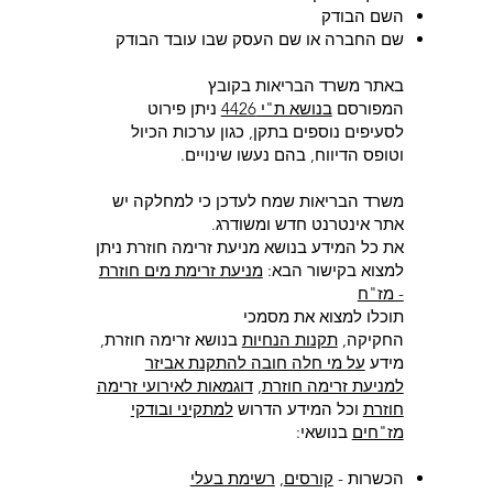
השם הבודק
שם החברה או שם העסק שבו עובד הבודק
באתר משרד הבריאות בקובץ
המפורסם
בנושא ת"י 4426
ניתן פירוט
לסעיפים נוספים בתקן, כגון ערכות הכיול
וטופס הדיווח, בהם נעשו שינויים.
משרד הבריאות שמח לעדכן כי למחלקה יש
אתר אינטרנט חדש ומשודרג.
את כל המידע בנושא מניעת זרימה חוזרת ניתן
למצוא בקישור הבא:
מניעת זרימת מים חוזרת
- מז"ח
תוכלו למצוא את מסמכי
החקיקה,
תקנות
הנחיות
בנושא זרימה חוזרת,
מידע
על מי חלה חובה להתקנת אביזר
למניעת זרימה חוזרת
,
דוגמאות לאירועי זרימה
חוזרת
וכל המידע הדרוש
למתקיני ובודקי
מז"חים
בנושאי:
הכשרות -
קורסים
,
רשימת בעלי