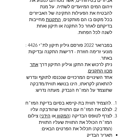
אביזרים בטיחותיים, אשר מטרתם למנוע את
זיהום המים המיועדים לשתיה. על מנת
להבטיח את הפעילות התקינה של האביזרים
בכל מקום בו הם מותקנים,
התקנות
מחייבות
בדיקתם לאחר כל התקנה או תיקון ואחת
לשנה לכל הפחות.
בפברואר 2022 פורסם גיליון תיקון לת"י 4426 :
מונעי זרימה חוזרת - דרישות התקנה ובדיקות
באתר.
ניתן לרכוש את התקן וגיליון התיקון דרך
אתר
מכון התקנים
.
אחד השינויים המרכזיים שנכנסו לתוקף ונדרש
להתארגן לקראתו, הינו בנושא תווית/מדבקה
שתוצמד על המז"ח הנבדק. מעתה נדרש:
.להצמיד תווית בת-קיימא בסיום בדיקת המז"ח
לצלם את המז"ח עם התווית שהודבקה עליו
לצרף לטופס הבדיקה (
המקוון
או
הידני
) צילום
המז"ח הכולל את התווית שעליו התווית
(המדבקה) תכלול את הפרטים הבאים:
תאריך הבדיק